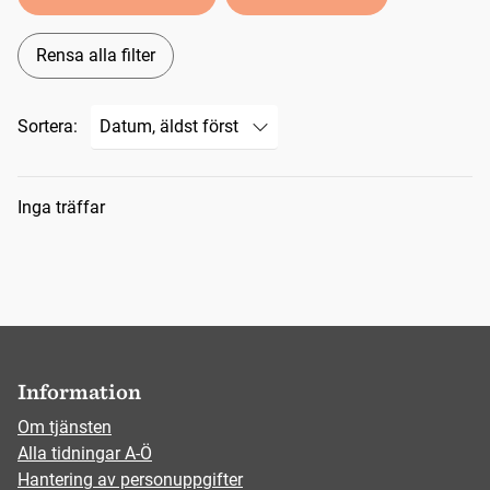
Rensa alla filter
Sortera:
Sökresultat
Inga träffar
Information
Om tjänsten
Alla tidningar A-Ö
Hantering av personuppgifter