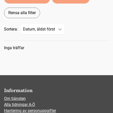
Rensa alla filter
Sortera:
Sökresultat
Inga träffar
Information
Om tjänsten
Alla tidningar A-Ö
Hantering av personuppgifter