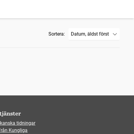
Sortera:
tjänster
kanska tidningar
från Kungliga