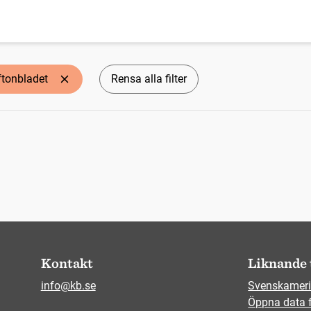
ftonbladet
Rensa alla filter
Kontakt
Liknande 
info@kb.se
Svenskameri
Öppna data 