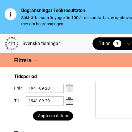
Begränsningar i sökresultaten
Sökträffar som är yngre än 100 år och omfattas av upphovsrät
mer om begränsningen.
Titlar
Svenska tidningar
1
vald
Filtrera
Tidsperiod
Från
Till
Applicera datum