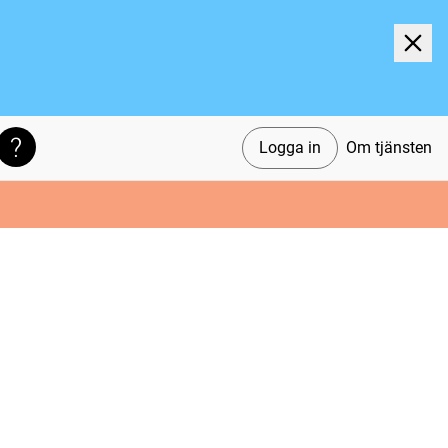
Logga in
Om tjänsten
Söktips