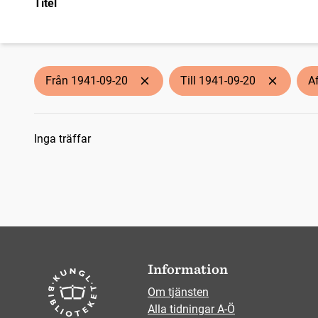
Titel
Från 1941-09-20
Till 1941-09-20
A
Sökresultat
Inga träffar
Information
Om tjänsten
Alla tidningar A-Ö