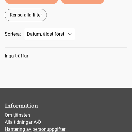
Rensa alla filter
Sortera:
Sökresultat
Inga träffar
Information
Om tjänsten
Alla tidningar A-Ö
Hantering av personuppgifter