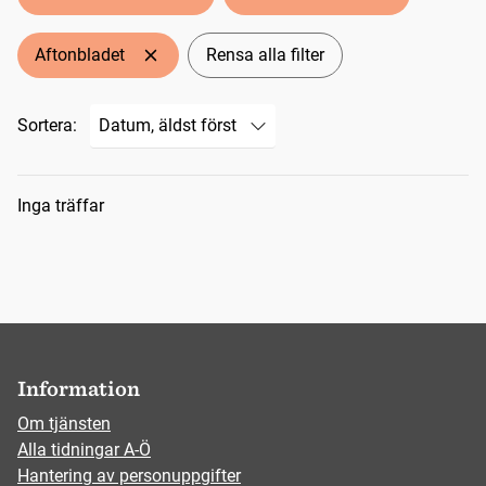
Aftonbladet
Rensa alla filter
Sortera:
Sökresultat
Inga träffar
Information
Om tjänsten
Alla tidningar A-Ö
Hantering av personuppgifter