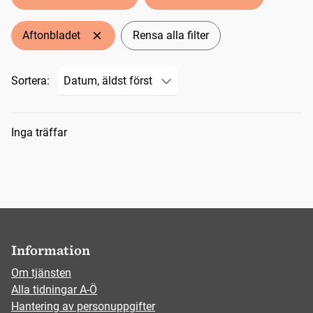
Aftonbladet
Rensa alla filter
Sortera:
Sökresultat
Inga träffar
Information
Om tjänsten
Alla tidningar A-Ö
Hantering av personuppgifter