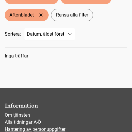
Aftonbladet
Rensa alla filter
Sortera:
Sökresultat
Inga träffar
Information
Om tjänsten
Alla tidningar A-Ö
Hantering av personuppgifter