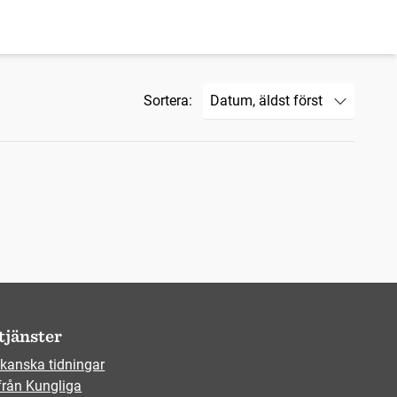
Sortera:
tjänster
kanska tidningar
från Kungliga