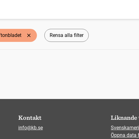
ftonbladet
Rensa alla filter
Kontakt
Liknande 
info@kb.se
Svenskameri
Öppna data 