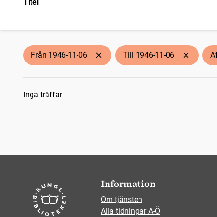
Titel
Från 1946-11-06
Till 1946-11-06
A
Sökresultat
Inga träffar
Information
Om tjänsten
Alla tidningar A-Ö