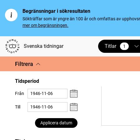
Begränsningar i sökresultaten
Sökträffar som är yngre än 100 år och omfattas av upphovsrät
mer om begränsningen.
Titlar
Svenska tidningar
1
vald
Filtrera
Tidsperiod
Från
Till
Applicera datum