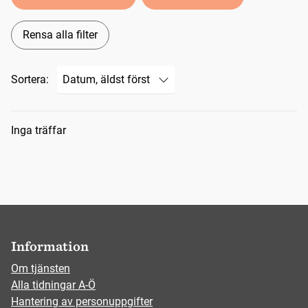
Rensa alla filter
Sortera:
Sökresultat
Inga träffar
Information
Om tjänsten
Alla tidningar A-Ö
Hantering av personuppgifter