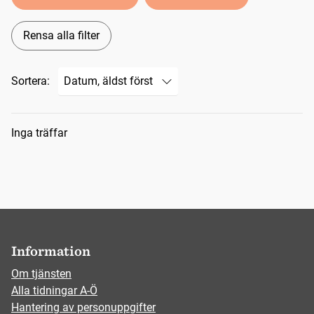
Rensa alla filter
Sortera:
Sökresultat
Inga träffar
Information
Om tjänsten
Alla tidningar A-Ö
Hantering av personuppgifter