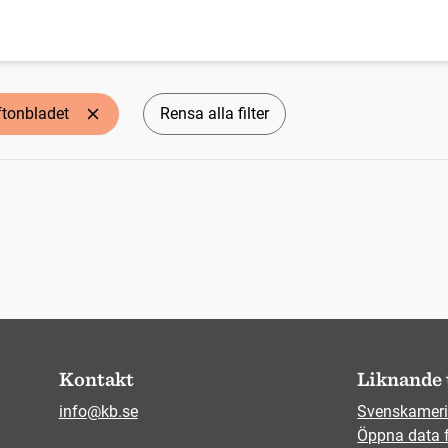
ftonbladet
Rensa alla filter
Kontakt
Liknande 
info@kb.se
Svenskameri
Öppna data 