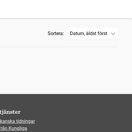
Sortera:
tjänster
kanska tidningar
från Kungliga