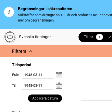
Begränsningar i sökresultaten
Sökträffar som är yngre än 100 år och omfattas av upphovsrät
mer om begränsningen.
Titlar
Svenska tidningar
1
vald
Filtrera
Tidsperiod
Från
Till
Applicera datum