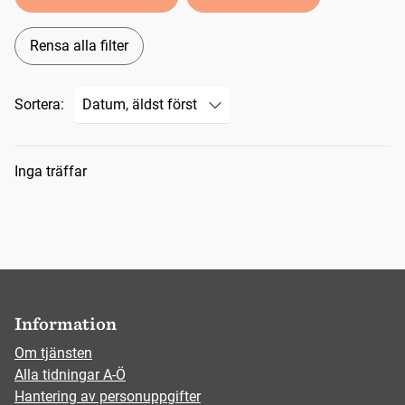
Rensa alla filter
Sortera:
Sökresultat
Inga träffar
Information
Om tjänsten
Alla tidningar A-Ö
Hantering av personuppgifter