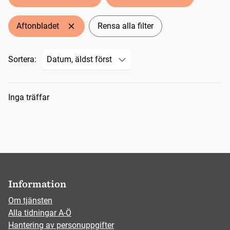
Aftonbladet
Rensa alla filter
Sortera:
Sökresultat
Inga träffar
Information
Om tjänsten
Alla tidningar A-Ö
Hantering av personuppgifter