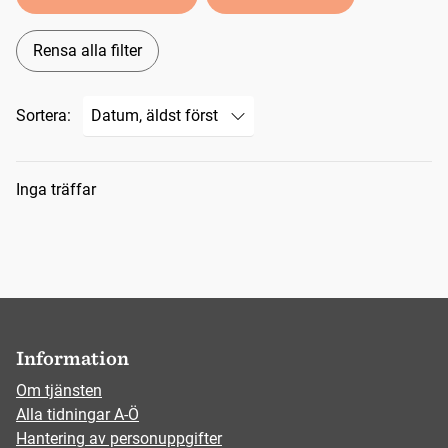
Rensa alla filter
Sortera:
Sökresultat
Inga träffar
Information
Om tjänsten
Alla tidningar A-Ö
Hantering av personuppgifter