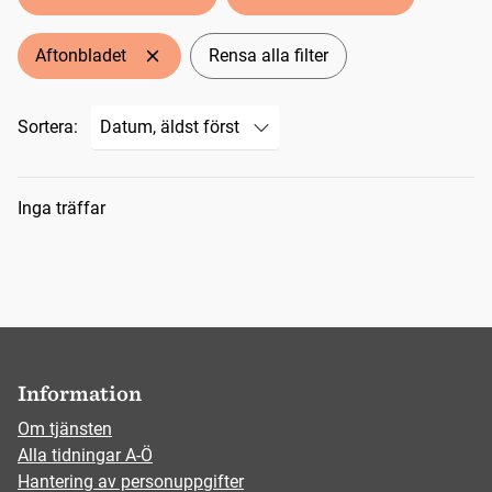
Aftonbladet
Rensa alla filter
Sortera:
Sökresultat
Inga träffar
Information
Om tjänsten
Alla tidningar A-Ö
Hantering av personuppgifter