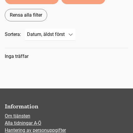
Rensa alla filter
Sortera:
Sökresultat
Inga träffar
Information
Om tjänsten
Alla tidningar A-Ö
Hantering av personuppgifter