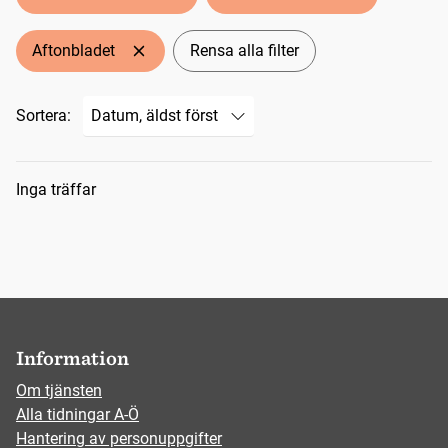
Aftonbladet
Rensa alla filter
Sortera:
Sökresultat
Inga träffar
Information
Om tjänsten
Alla tidningar A-Ö
Hantering av personuppgifter