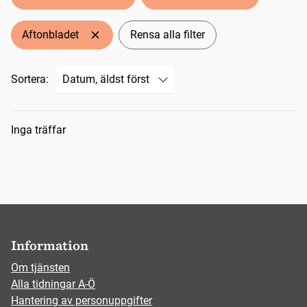
Aftonbladet
Rensa alla filter
Sortera:
Sökresultat
Inga träffar
Information
Om tjänsten
Alla tidningar A-Ö
Hantering av personuppgifter