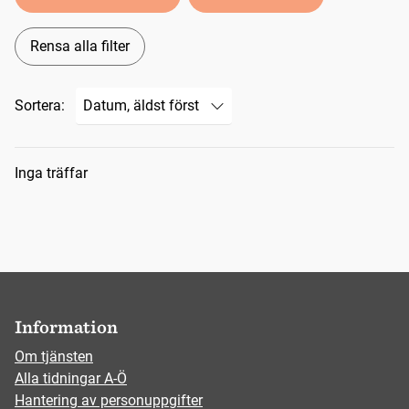
Rensa alla filter
Sortera:
Sökresultat
Inga träffar
Information
Om tjänsten
Alla tidningar A-Ö
Hantering av personuppgifter