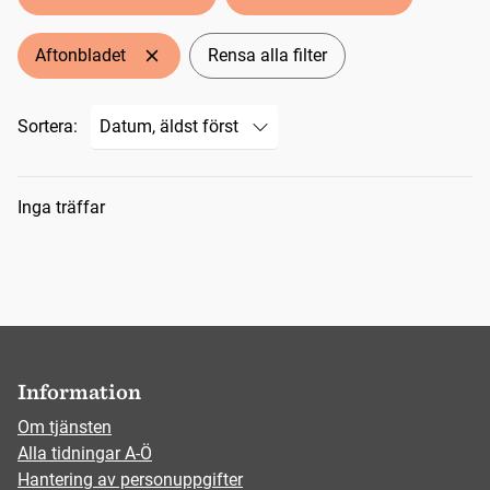
Aftonbladet
Rensa alla filter
Sortera:
Sökresultat
Inga träffar
Information
Om tjänsten
Alla tidningar A-Ö
Hantering av personuppgifter