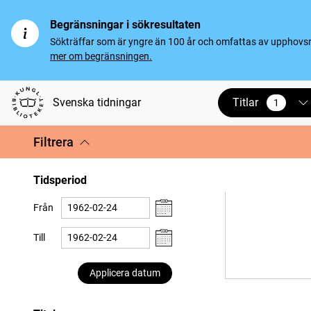
Begränsningar i sökresultaten
Sökträffar som är yngre än 100 år och omfattas av upphovsrät
mer om begränsningen.
Titlar
Svenska tidningar
1
vald
Filtrera
Tidsperiod
Från
Till
Applicera datum