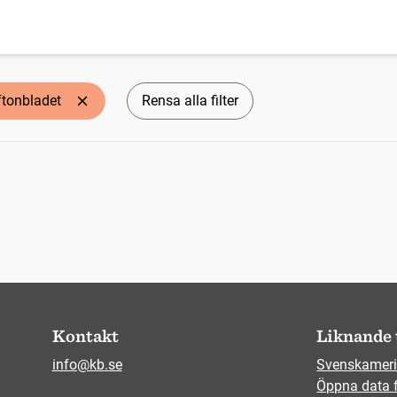
ftonbladet
Rensa alla filter
Kontakt
Liknande 
info@kb.se
Svenskameri
Öppna data 