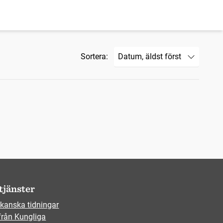
Sortera:
tjänster
kanska tidningar
från Kungliga