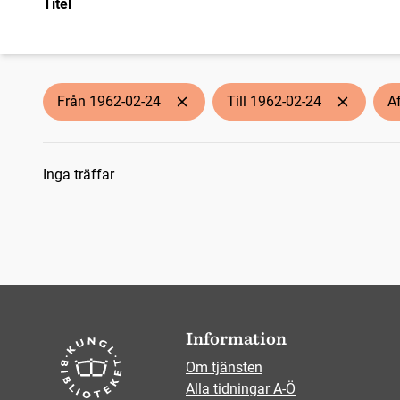
Titel
Från 1962-02-24
Till 1962-02-24
A
Sökresultat
Inga träffar
Information
Om tjänsten
Alla tidningar A-Ö