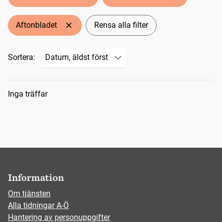
Aftonbladet
Rensa alla filter
Sortera:
Sökresultat
Inga träffar
Information
Om tjänsten
Alla tidningar A-Ö
Hantering av personuppgifter