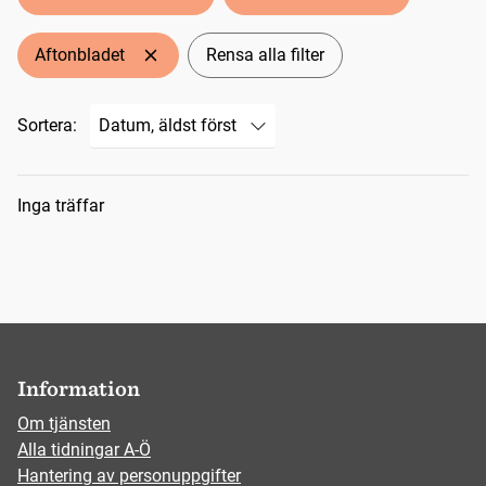
Aftonbladet
Rensa alla filter
Sortera:
Sökresultat
Inga träffar
Information
Om tjänsten
Alla tidningar A-Ö
Hantering av personuppgifter