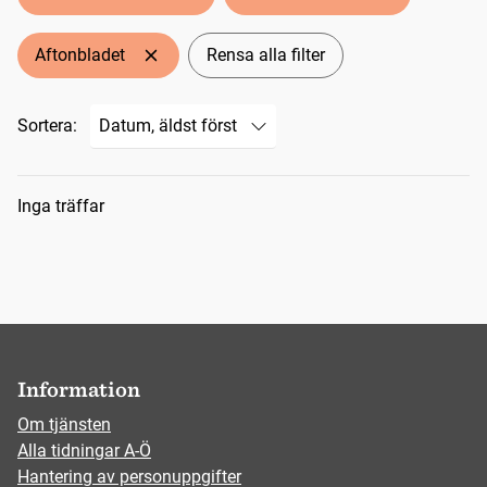
Aftonbladet
Rensa alla filter
Sortera:
Sökresultat
Inga träffar
Information
Om tjänsten
Alla tidningar A-Ö
Hantering av personuppgifter