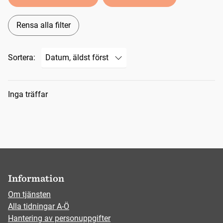
Rensa alla filter
Sortera:
Sökresultat
Inga träffar
Information
Om tjänsten
Alla tidningar A-Ö
Hantering av personuppgifter