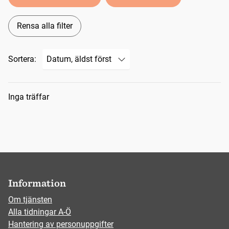
Rensa alla filter
Sortera:
Sökresultat
Inga träffar
Information
Om tjänsten
Alla tidningar A-Ö
Hantering av personuppgifter