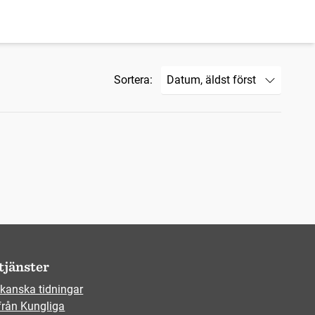
Sortera:
tjänster
kanska tidningar
från Kungliga