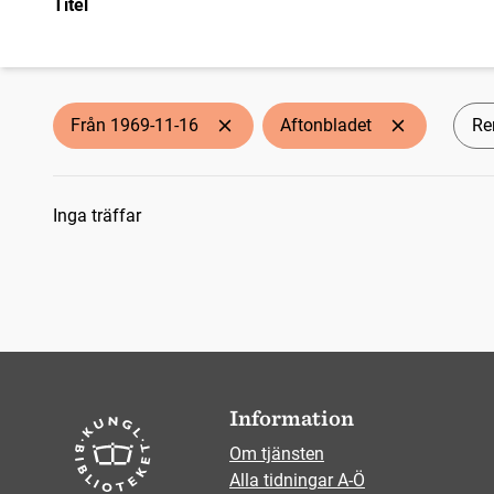
Titel
Från 1969-11-16
Aftonbladet
Ren
Sökresultat
Inga träffar
Information
Om tjänsten
Alla tidningar A-Ö