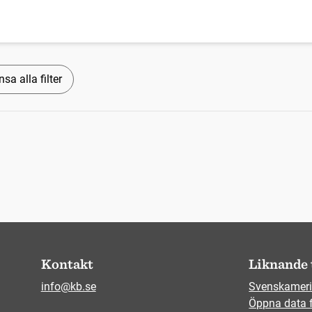
sa alla filter
Kontakt
Liknande 
info@kb.se
Svenskameri
Öppna data 