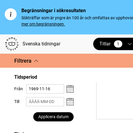
Begränsningar i sökresultaten
Sökträffar som är yngre än 100 år och omfattas av upphovsrät
mer om begränsningen.
Titlar
Svenska tidningar
1
vald
Filtrera
Tidsperiod
Från
Till
Applicera datum