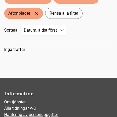
Aftonbladet
Rensa alla filter
Sortera:
Sökresultat
Inga träffar
Information
Om tjänsten
Alla tidningar A-Ö
Hantering av personuppgifter