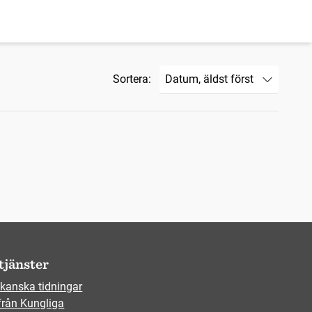
Sortera:
tjänster
kanska tidningar
från Kungliga