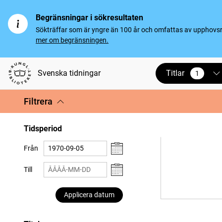
Begränsningar i sökresultaten
Sökträffar som är yngre än 100 år och omfattas av upphovsrät
mer om begränsningen.
Titlar
Svenska tidningar
1
vald
Filtrera
Tidsperiod
Från
Till
Applicera datum