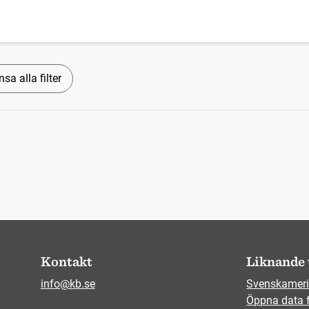
sa alla filter
Kontakt
Liknande 
info@kb.se
Svenskameri
Öppna data 