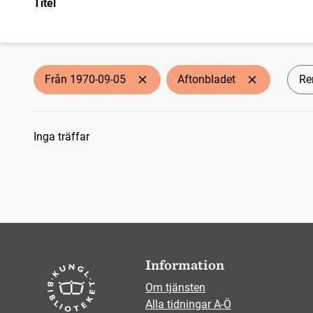
Titel
Från 1970-09-05
Aftonbladet
Ren
Sökresultat
Inga träffar
Information
Om tjänsten
Alla tidningar A-Ö