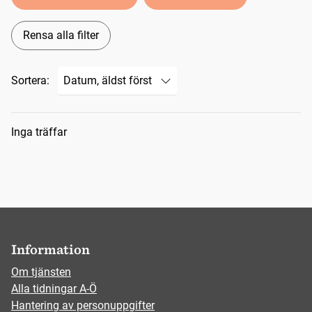
Rensa alla filter
Sortera:
Sökresultat
Inga träffar
Information
Om tjänsten
Alla tidningar A-Ö
Hantering av personuppgifter