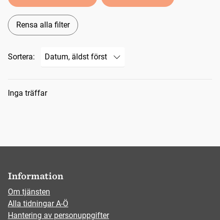
Rensa alla filter
Sortera:
Sökresultat
Inga träffar
Information
Om tjänsten
Alla tidningar A-Ö
Hantering av personuppgifter