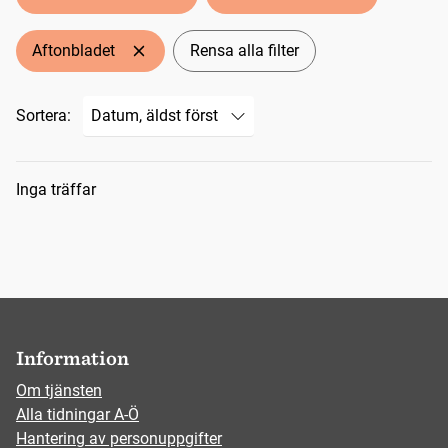
Aftonbladet
Rensa alla filter
Sortera:
Sökresultat
Inga träffar
Information
Om tjänsten
Alla tidningar A-Ö
Hantering av personuppgifter