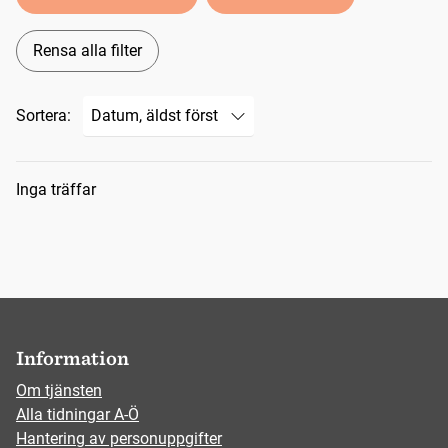
Rensa alla filter
Sortera:
Sökresultat
Inga träffar
Information
Om tjänsten
Alla tidningar A-Ö
Hantering av personuppgifter