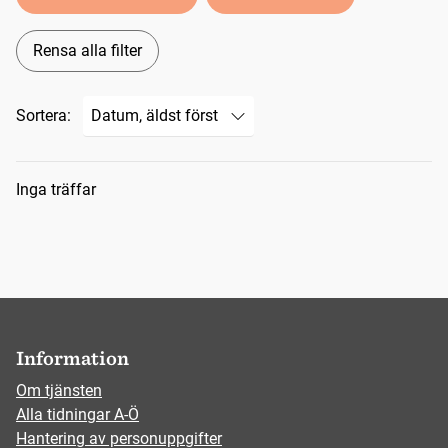
Rensa alla filter
Sortera:
Sökresultat
Inga träffar
Information
Om tjänsten
Alla tidningar A-Ö
Hantering av personuppgifter