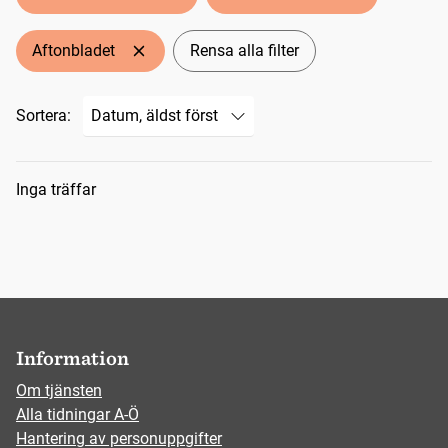
Aftonbladet
Rensa alla filter
Sortera:
Sökresultat
Inga träffar
Information
Om tjänsten
Alla tidningar A-Ö
Hantering av personuppgifter