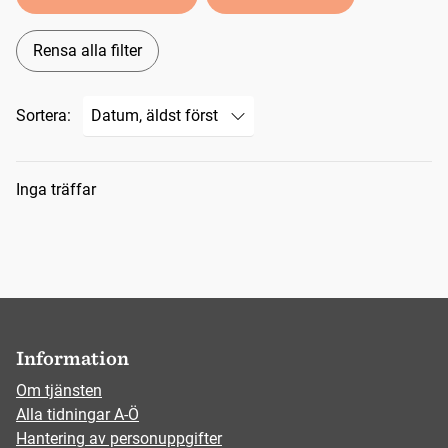
Rensa alla filter
Sortera:
Sökresultat
Inga träffar
Information
Om tjänsten
Alla tidningar A-Ö
Hantering av personuppgifter