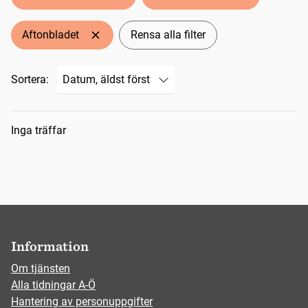
Aftonbladet
Rensa alla filter
Sortera:
Sökresultat
Inga träffar
Information
Om tjänsten
Alla tidningar A-Ö
Hantering av personuppgifter