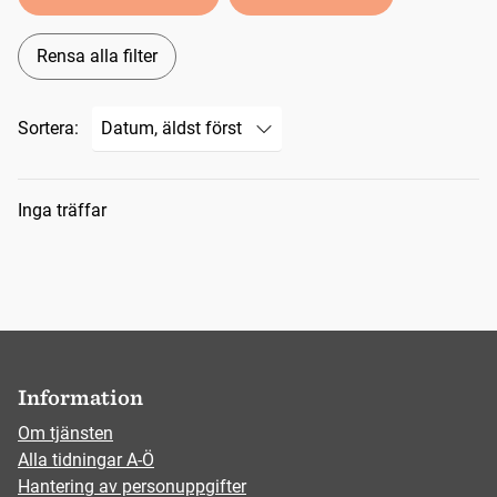
Rensa alla filter
Sortera:
Sökresultat
Inga träffar
Information
Om tjänsten
Alla tidningar A-Ö
Hantering av personuppgifter