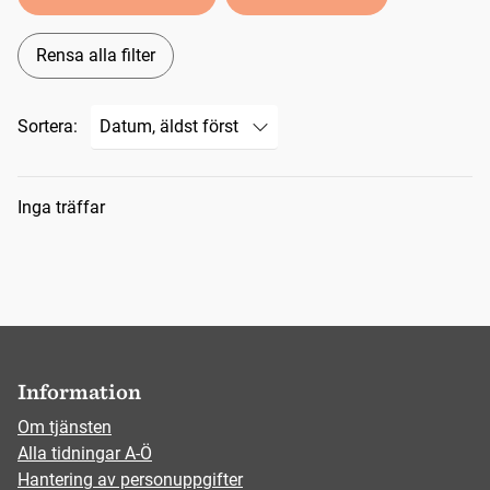
Rensa alla filter
Sortera:
Sökresultat
Inga träffar
Information
Om tjänsten
Alla tidningar A-Ö
Hantering av personuppgifter