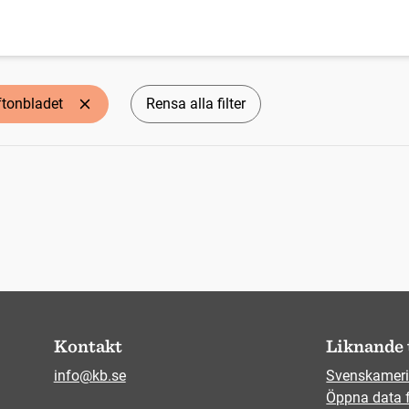
ftonbladet
Rensa alla filter
Kontakt
Liknande 
info@kb.se
Svenskameri
Öppna data 