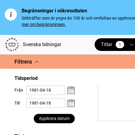
Begränsningar i sökresultaten
Sökträffar som är yngre än 100 år och omfattas av upphovsrät
mer om begränsningen.
Titlar
Svenska tidningar
1
vald
Filtrera
Tidsperiod
Från
Till
Applicera datum