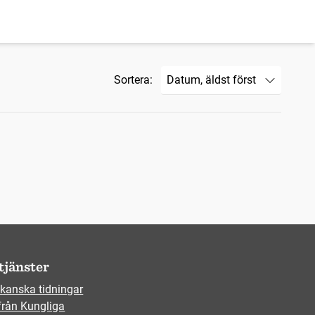
Sortera:
tjänster
kanska tidningar
från Kungliga