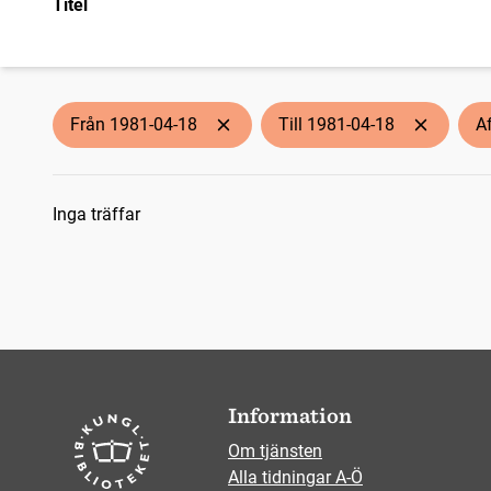
Titel
Från 1981-04-18
Till 1981-04-18
A
Sökresultat
Inga träffar
Information
Om tjänsten
Alla tidningar A-Ö