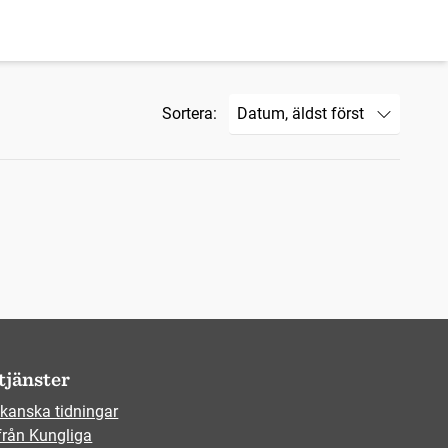
Sortera:
tjänster
kanska tidningar
från Kungliga