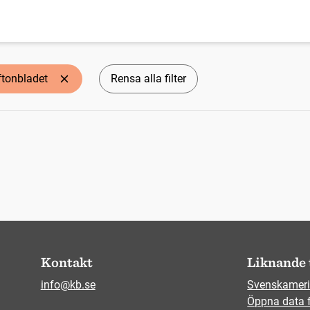
ftonbladet
Rensa alla filter
Kontakt
Liknande 
info@kb.se
Svenskameri
Öppna data 