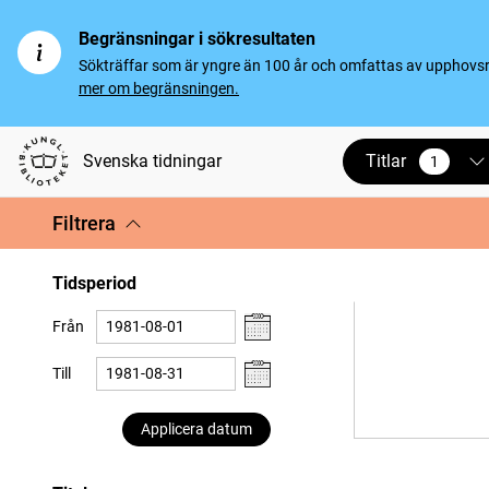
Begränsningar i sökresultaten
Sökträffar som är yngre än 100 år och omfattas av upphovsrät
mer om begränsningen.
Titlar
Svenska tidningar
1
vald
Filtrera
Tidsperiod
Från
Till
Applicera datum