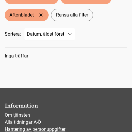
Aftonbladet
Rensa alla filter
Sortera:
Sökresultat
Inga träffar
Information
Om tjänsten
Alla tidningar A-Ö
Hantering av personuppgifter