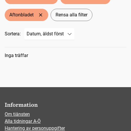
Aftonbladet
Rensa alla filter
Sortera:
Sökresultat
Inga träffar
Information
Om tjänsten
Alla tidningar A-Ö
Hantering av personuppgifter