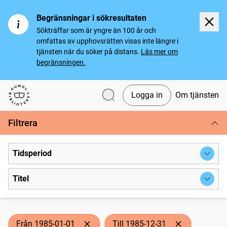
Begränsningar i sökresultaten
Sökträffar som är yngre än 100 år och
omfattas av upphovsrätten visas inte längre i
tjänsten när du söker på distans.
Läs mer om
begränsningen.
Logga in
Om tjänsten
Svenska tidningar
Filtrera
Tidsperiod
Titel
Från 1985-01-01
Till 1985-12-31