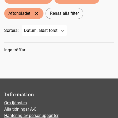
Aftonbladet
Rensa alla filter
Sortera:
Sökresultat
Inga träffar
Information
Om tjänsten
Alla tidningar A-Ö
Hantering av personuppgifter