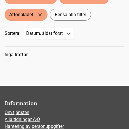
Aftonbladet
Rensa alla filter
Sortera:
Sökresultat
Inga träffar
Information
Om tjänsten
Alla tidningar A-Ö
Hantering av personuppgifter