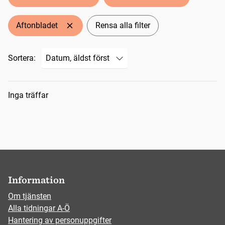
Aftonbladet
Rensa alla filter
Sortera:
Sökresultat
Inga träffar
Information
Om tjänsten
Alla tidningar A-Ö
Hantering av personuppgifter