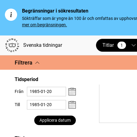
Begränsningar i sökresultaten
Sökträffar som är yngre än 100 år och omfattas av upphovsrät
mer om begränsningen.
Titlar
Svenska tidningar
1
vald
Filtrera
Tidsperiod
Från
Till
Applicera datum