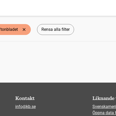
ftonbladet
Rensa alla filter
Kontakt
Liknande 
info@kb.se
Svenskameri
Öppna data 