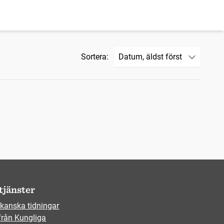
Sortera:
tjänster
kanska tidningar
från Kungliga