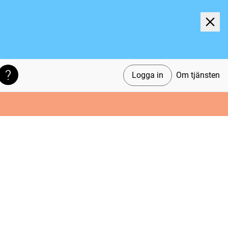
Logga in
Om tjänsten
Söktips