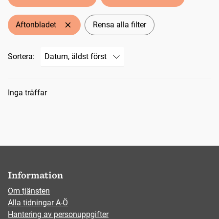
Aftonbladet
Rensa alla filter
Sortera:
Sökresultat
Inga träffar
Information
Om tjänsten
Alla tidningar A-Ö
Hantering av personuppgifter