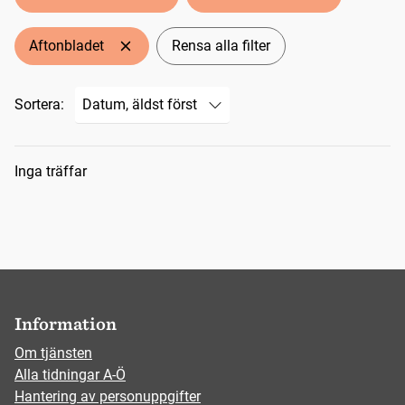
Aftonbladet
Rensa alla filter
Sortera:
Sökresultat
Inga träffar
Information
Om tjänsten
Alla tidningar A-Ö
Hantering av personuppgifter