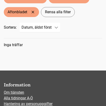
Aftonbladet
Rensa alla filter
Sortera:
Sökresultat
Inga träffar
Information
Om tjänsten
Alla tidningar A-Ö
Hantering av personuppgifter